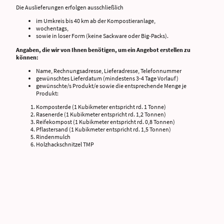
Die Auslieferungen erfolgen ausschließlich
im Umkreis bis 40 km ab der Kompostieranlage,
wochentags,
sowie in loser Form (keine Sackware oder Big-Packs).
Angaben, die wir von Ihnen benötigen, um ein Angebot erstellen zu
können:
Name, Rechnungsadresse, Lieferadresse, Telefonnummer
gewünschtes Lieferdatum (mindestens 3-4 Tage Vorlauf)
gewünschte/s Produkt/e sowie die entsprechende Menge je
Produkt:
Komposterde (1 Kubikmeter entspricht rd. 1 Tonne)
Rasenerde (1 Kubikmeter entspricht rd. 1,2 Tonnen)
Reifekompost (1 Kubikmeter entspricht rd. 0,8 Tonnen)
Pflastersand (1 Kubikmeter entspricht rd. 1,5 Tonnen)
Rindenmulch
Holzhackschnitzel TMP