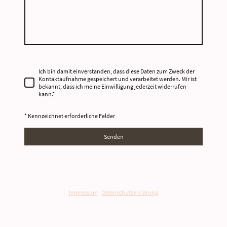
Ich bin damit einverstanden, dass diese Daten zum Zweck der
Kontaktaufnahme gespeichert und verarbeitet werden. Mir ist
bekannt, dass ich meine Einwilligung jederzeit widerrufen
kann.
*
* Kennzeichnet erforderliche Felder
Senden
Impressum
|
Datenschutzerklärung
©Urheberrecht. Alle Rechte vorbehalten.